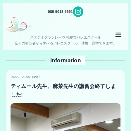
080-5013-5591
メニ
スタジオグランレーヴ 札幌市バレエスクール
全くの初心者から学べるバレエスクール 体験・見学できます。
information
2022
/
12
/
05 14:00
ティムール先生、麻菜先生の講習会終了しま
した!