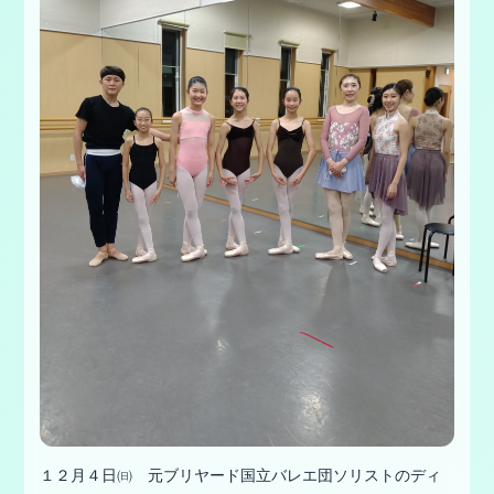
１２月４日㈰ 元ブリヤード国立バレエ団ソリストのディ