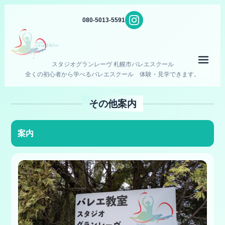
080-5013-5591
メニ
スタジオグランレーヴ 札幌市バレエスクール
全くの初心者から学べるバレエスクール 体験・見学できます。
その他案内
案内