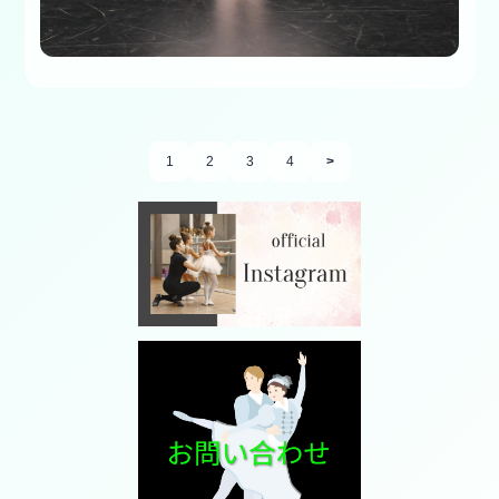
1
2
3
4
>