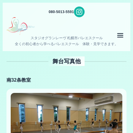
080-5013-5591
メニ
スタジオグランレーヴ 札幌市バレエスクール
全くの初心者から学べるバレエスクール 体験・見学できます。
舞台写真他
南32条教室