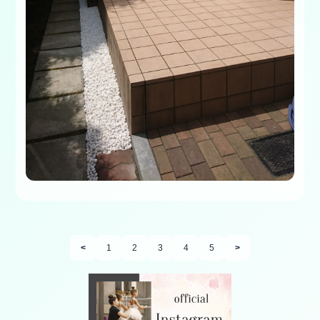
<
1
2
3
4
5
>