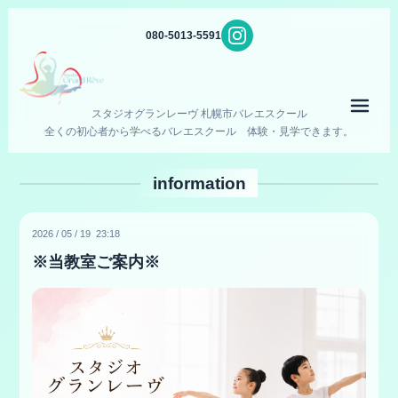
080-5013-5591
メニ
スタジオグランレーヴ 札幌市バレエスクール
全くの初心者から学べるバレエスクール 体験・見学できます。
information
2026
/
05
/
19 23:18
※当教室ご案内※