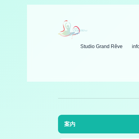
Studio Grand Rêve
inf
案内