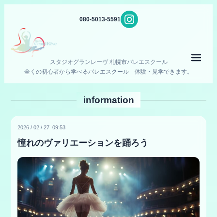
080-5013-5591
メニ
スタジオグランレーヴ 札幌市バレエスクール
全くの初心者から学べるバレエスクール 体験・見学できます。
information
2026
/
02
/
27 09:53
憧れのヴァリエーションを踊ろう