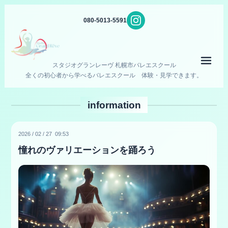
080-5013-5591
メニ
スタジオグランレーヴ 札幌市バレエスクール
全くの初心者から学べるバレエスクール 体験・見学できます。
information
2026
/
02
/
27 09:53
憧れのヴァリエーションを踊ろう