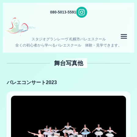
080-5013-5591
メニ
スタジオグランレーヴ 札幌市バレエスクール
全くの初心者から学べるバレエスクール 体験・見学できます。
舞台写真他
バレエコンサート2023