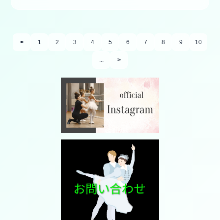
<
1
2
3
4
5
6
7
8
9
10
...
>