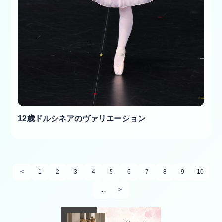
12歳ドルシネアのヴァリエーション
<
1
2
3
4
5
6
7
8
9
10
...
>